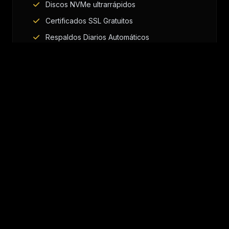
Discos NVMe ultrarrápidos
Certificados SSL Gratuitos
Respaldos Diarios Automáticos
VER ARQUITECTURA
KVM FULL VIRT.
Cloud VPS & VDS
Recursos dedicados y control total con acceso
Root para desplegar infraestructuras complejas.